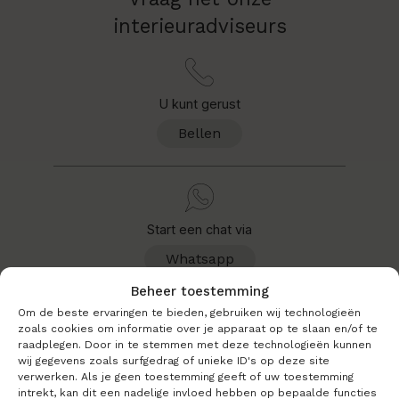
interieuradviseurs
U kunt gerust
Bellen
Start een chat via
Whatsapp
Beheer toestemming
Om de beste ervaringen te bieden, gebruiken wij technologieën
zoals cookies om informatie over je apparaat op te slaan en/of te
raadplegen. Door in te stemmen met deze technologieën kunnen
Of stuur ons een
wij gegevens zoals surfgedrag of unieke ID's op deze site
verwerken. Als je geen toestemming geeft of uw toestemming
E-mail
intrekt, kan dit een nadelige invloed hebben op bepaalde functies